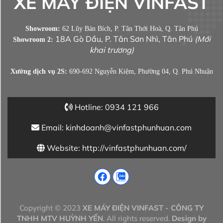
XE MÁY ĐIỆN VINFAST
Showroom:
62 Lũy Bán Bích, P. Tân Thới Hoà, Q. Tân Phú
18A Gò Dầu, P. Tân Sơn Nhì, Tân Phú
(Mới
Showroom 2:
khai trương)
Xưởng dịch vụ 2S:
690-692 Nguyễn Kiệm, Phường 04, Q. Phú Nhuận
Hotline: 0934 121 966
Email: kinhdoanh@vinfastphunhuan.com
Website: http://vinfastphunhuan.com/
Copyright © 2023
XE MÁY ĐIỆN VINFAST - CÔNG TY
TNHH MTV HUỲNH YẾN
. All rights reserved.
Design by