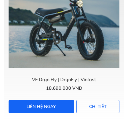
VF Drgn Fly | DrgnFly | Vinfast
18.690.000 VND
LIÊN HỆ NGAY
CHI TIẾT