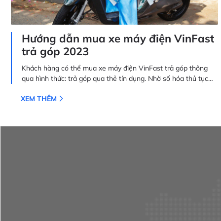
Hướng dẫn mua xe máy điện VinFast
trả góp 2023
Khách hàng có thể mua xe máy điện VinFast trả góp thông
qua hình thức: trả góp qua thẻ tín dụng. Nhờ số hóa thủ tục
100%, người dùng có thể tiết kiệm tối đa thời gian để khi mua
XEM THÊM
mẫu xe yêu thích.