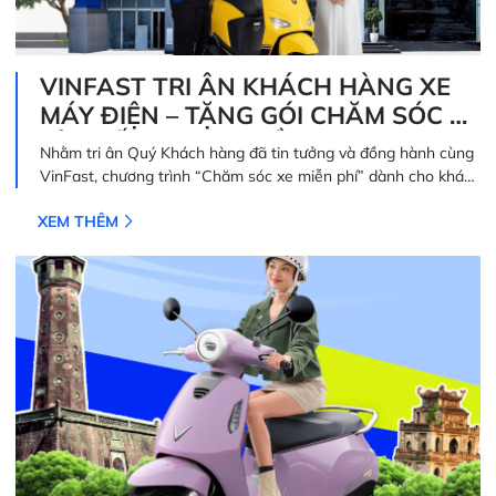
VINFAST TRI ÂN KHÁCH HÀNG XE
MÁY ĐIỆN – TẶNG GÓI CHĂM SÓC XE
LÊN ĐẾN 600.000 ĐỒNG*
Nhằm tri ân Quý Khách hàng đã tin tưởng và đồng hành cùng
VinFast, chương trình “Chăm sóc xe miễn phí” dành cho khách
hàng sở hữu xe máy điện VinFast chính thức được triển khai
XEM THÊM
trên toàn quốc.