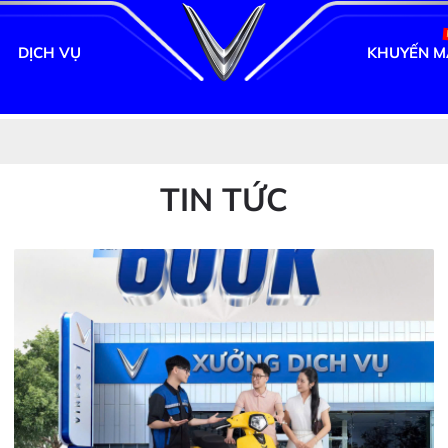
DỊCH VỤ
KHUYẾN M
TIN TỨC