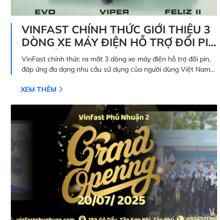
VINFAST CHÍNH THỨC GIỚI THIỆU 3
DÒNG XE MÁY ĐIỆN HỖ TRỢ ĐỔI PIN
TẠI VIỆT NAM
VinFast chính thức ra mắt 3 dòng xe máy điện hỗ trợ đổi pin,
đáp ứng đa dạng nhu cầu sử dụng của người dùng Việt Nam
🛵 VinFast Evo: Linh hoạt, dễ tiếp cận; được trang bị động cơ
XEM THÊM
Inhub công suất 2.450W. 🛵 VinFast Feliz II: Kế thừa thiết kế
sành điệu, trang bị động cơ BLDC Inhub công suất lớn nhất
3.000W, vận hành êm ái. 🛵 VinFast Viper: Thiết kế hoàn toàn
mới, tích hợp Smart Key hỗ trợ định vị và tìm xe từ xa, điều
khiển bật/tắt xe từ xa để hỗ trợ chống trộm, đèn LED
Projector; động cơ BLDC Inhub 3.000W.