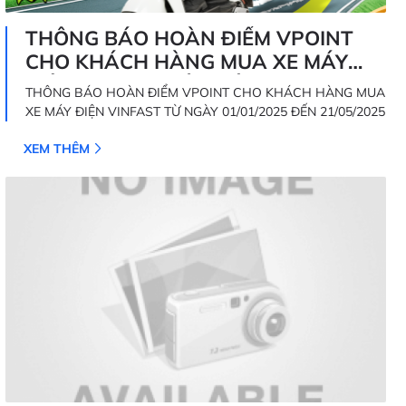
THÔNG BÁO HOÀN ĐIỂM VPOINT
CHO KHÁCH HÀNG MUA XE MÁY
ĐIỆN VINFAST TỪ NGÀY 01/01/2025
THÔNG BÁO HOÀN ĐIỂM VPOINT CHO KHÁCH HÀNG MUA
ĐẾN 21/05/2025
XE MÁY ĐIỆN VINFAST TỪ NGÀY 01/01/2025 ĐẾN 21/05/2025
XEM THÊM