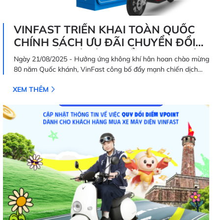
VINFAST TRIỂN KHAI TOÀN QUỐC
CHÍNH SÁCH ƯU ĐÃI CHUYỂN ĐỔI
XANH VÀ MÔ HÌNH ĐỔI PIN XE MÁY
Ngày 21/08/2025 - Hưởng ứng không khí hân hoan chào mừng
ĐIỆN
80 năm Quốc khánh, VinFast công bố đẩy mạnh chiến dịch
“Mãnh liệt Tinh thần Việt Nam - Vì tương lai xanh” lần 3 với
XEM THÊM
hai quyết sách bước ngoặt: mở rộng chính sách chuyển đổi
xanh đặc biệt tới 34/34 tỉnh thành; đồng thời triển khai
150.000 trạm đổi pin xe máy điện và ra mắt các dòng xe máy
điện đổi pin trên quy mô toàn quốc.