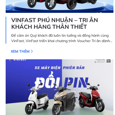
VINFAST PHÚ NHUẬN – TRI ÂN
KHÁCH HÀNG THÂN THIẾT
Để cảm ơn Quý khách đã luôn tin tưởng và đồng hành cùng
VinFast, VinFast triển khai chương trình Voucher Tri ân dành
riêng cho khách hàng đã sở hữu xe VinFast.
XEM THÊM