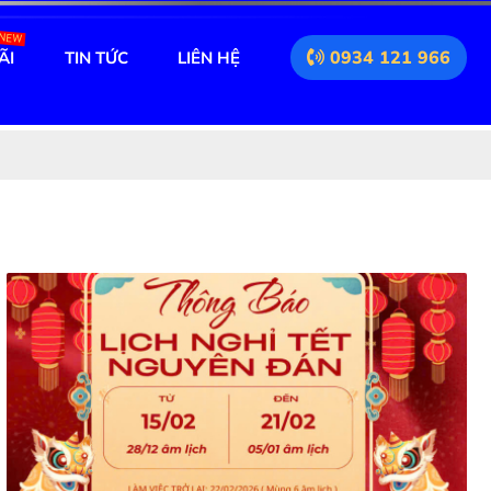
NEW
0934 121 966
ÃI
TIN TỨC
LIÊN HỆ