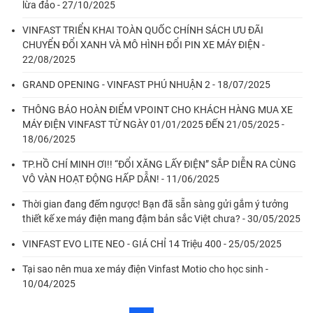
lừa đảo - 27/10/2025
VINFAST TRIỂN KHAI TOÀN QUỐC CHÍNH SÁCH ƯU ĐÃI
CHUYỂN ĐỔI XANH VÀ MÔ HÌNH ĐỔI PIN XE MÁY ĐIỆN -
22/08/2025
GRAND OPENING - VINFAST PHÚ NHUẬN 2 - 18/07/2025
THÔNG BÁO HOÀN ĐIỂM VPOINT CHO KHÁCH HÀNG MUA XE
MÁY ĐIỆN VINFAST TỪ NGÀY 01/01/2025 ĐẾN 21/05/2025 -
18/06/2025
TP.HỒ CHÍ MINH ƠI!! “ĐỔI XĂNG LẤY ĐIỆN” SẮP DIỄN RA CÙNG
VÔ VÀN HOẠT ĐỘNG HẤP DẪN! - 11/06/2025
Thời gian đang đếm ngược! Bạn đã sẵn sàng gửi gắm ý tưởng
thiết kế xe máy điện mang đậm bản sắc Việt chưa? - 30/05/2025
VINFAST EVO LITE NEO - GIÁ CHỈ 14 Triệu 400 - 25/05/2025
Tại sao nên mua xe máy điện Vinfast Motio cho học sinh -
10/04/2025