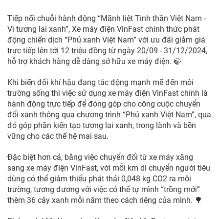
Tiếp nối chuỗi hành động “Mãnh liệt Tinh thần Việt Nam -
Vì tương lai xanh”, Xe máy điện VinFast chính thức phát
động chiến dịch “Phủ xanh Việt Nam” với ưu đãi giảm giá
trực tiếp lên tới 12 triệu đồng từ ngày 20/09 - 31/12/2024,
hỗ trợ khách hàng dễ dàng sở hữu xe máy điện. 🍃
Khi biến đổi khí hậu đang tác động mạnh mẽ đến môi
trường sống thì việc sử dụng xe máy điện VinFast chính là
hành động trực tiếp để đóng góp cho công cuộc chuyển
đổi xanh thông qua chương trình “Phủ xanh Việt Nam”, qua
đó góp phần kiến tạo tương lai xanh, trong lành và bền
vững cho các thế hệ mai sau.
Đặc biệt hơn cả, bằng việc chuyển đổi từ xe máy xăng
sang xe máy điện VinFast, với mỗi km di chuyển người tiêu
dùng có thể giảm thiểu phát thải 0,048 kg CO2 ra môi
trường, tương đương với việc có thể tự mình “trồng mới”
thêm 36 cây xanh mỗi năm theo cách riêng của mình. 🌳